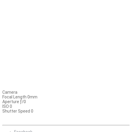
Camera
Focal Length 0mm
Aperture ƒ/0
ISO 0
Shutter Speed 0