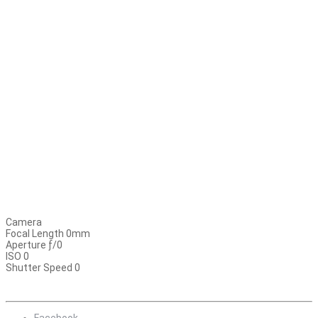
Camera
Focal Length 0mm
Aperture ƒ/0
ISO 0
Shutter Speed 0