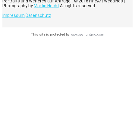
Portraits und Weiteres auf Anfrage... © 2018 FineArt Weddings |
Photography by
Martin Hecht
All rights reserved
Impressum
Datenschutz
This site is protected by
wp-copyrightpro.com