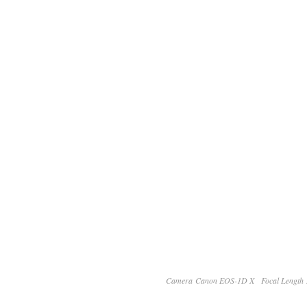
Camera Canon EOS-1D X
Focal Lengt