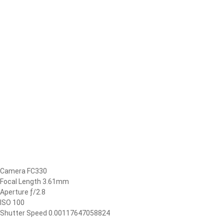
Camera FC330
Focal Length 3.61mm
Aperture ƒ/2.8
ISO 100
Shutter Speed 0.00117647058824