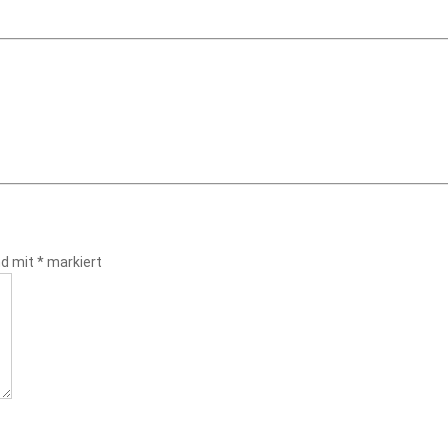
nd mit
*
markiert