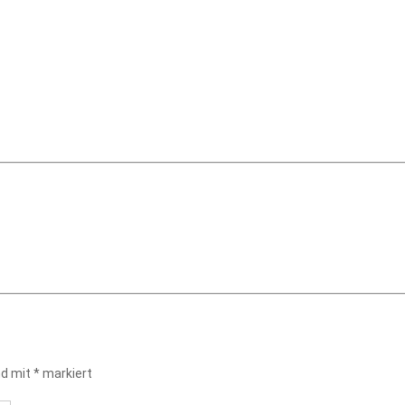
nd mit
*
markiert