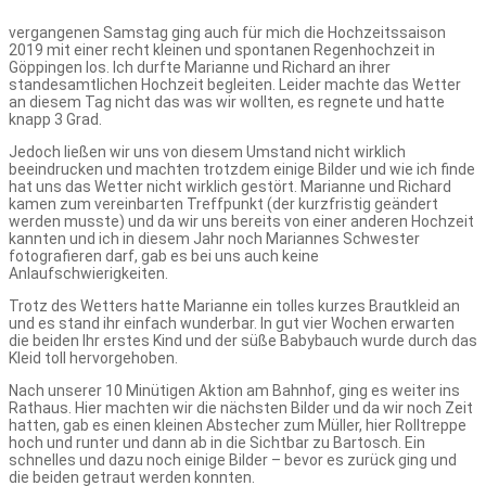
vergangenen Samstag ging auch für mich die Hochzeitssaison
2019 mit einer recht kleinen und spontanen Regenhochzeit in
Göppingen los. Ich durfte Marianne und Richard an ihrer
standesamtlichen Hochzeit begleiten. Leider machte das Wetter
an diesem Tag nicht das was wir wollten, es regnete und hatte
knapp 3 Grad.
Jedoch ließen wir uns von diesem Umstand nicht wirklich
beeindrucken und machten trotzdem einige Bilder und wie ich finde
hat uns das Wetter nicht wirklich gestört. Marianne und Richard
kamen zum vereinbarten Treffpunkt (der kurzfristig geändert
werden musste) und da wir uns bereits von einer anderen Hochzeit
kannten und ich in diesem Jahr noch Mariannes Schwester
fotografieren darf, gab es bei uns auch keine
Anlaufschwierigkeiten.
Trotz des Wetters hatte Marianne ein tolles kurzes Brautkleid an
und es stand ihr einfach wunderbar. In gut vier Wochen erwarten
die beiden Ihr erstes Kind und der süße Babybauch wurde durch das
Kleid toll hervorgehoben.
Nach unserer 10 Minütigen Aktion am Bahnhof, ging es weiter ins
Rathaus. Hier machten wir die nächsten Bilder und da wir noch Zeit
hatten, gab es einen kleinen Abstecher zum Müller, hier Rolltreppe
hoch und runter und dann ab in die Sichtbar zu Bartosch. Ein
schnelles und dazu noch einige Bilder – bevor es zurück ging und
die beiden getraut werden konnten.