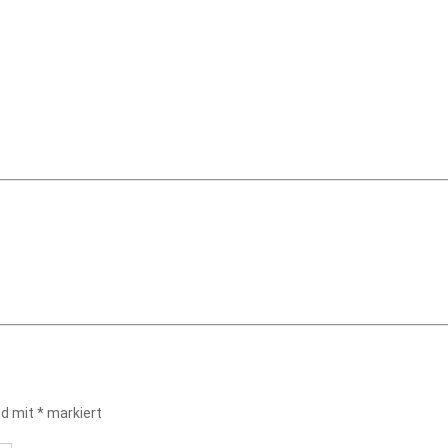
nd mit
*
markiert