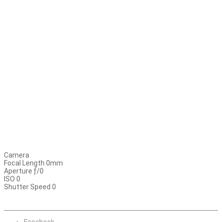
Camera
Focal Length 0mm
Aperture ƒ/0
ISO 0
Shutter Speed 0
Facebook