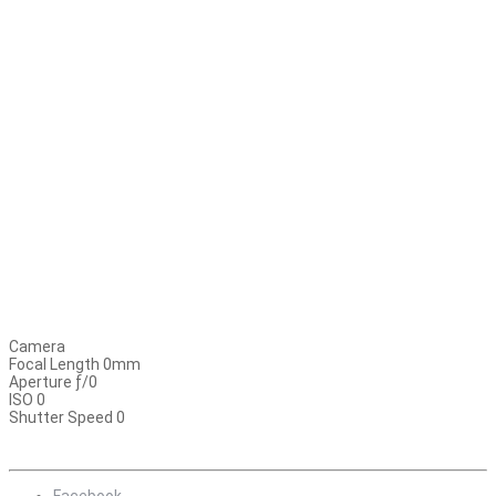
Camera
Focal Length 0mm
Aperture ƒ/0
ISO 0
Shutter Speed 0
Facebook