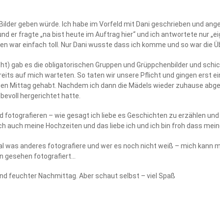
Bilder geben würde. Ich habe im Vorfeld mit Dani geschrieben und ang
nd er fragte „na bist heute im Auftrag hier“ und ich antwortete nur „e
ben war einfach toll. Nur Dani wusste dass ich komme und so war die Ü
ht) gab es die obligatorischen Gruppen und Grüppchenbilder und schic
s auf mich warteten. So taten wir unsere Pflicht und gingen erst ei
igen Mittag gehabt. Nachdem ich dann die Mädels wieder zuhause abge
bevoll hergerichtet hatte.
fotografieren – wie gesagt ich liebe es Geschichten zu erzählen und
ch auch meine Hochzeiten und das liebe ich und ich bin froh dass mei
l was anderes fotografiere und wer es noch nicht weiß – mich kann m
n gesehen fotografiert…
und feuchter Nachmittag. Aber schaut selbst – viel Spaß