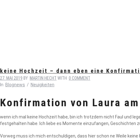
keine Hochzeit – dann eben eine Konfirmat
27. MAI 2019
BY
MARTIN HECHT
WITH
0 COMMENT
In
Blognews
/
Neuigkeiten
Konfirmation von Laura am
wenn ich mal keine Hochzeit habe, bin ich trotzdem nicht Faul und le
festgehalten habe. Ich liebe es Momente einzufangen, Geschichten z
Vorweg muss ich mich entschuldigen, dass hier schon ne Weile keine 