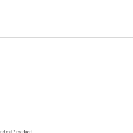
sind mit
*
markiert