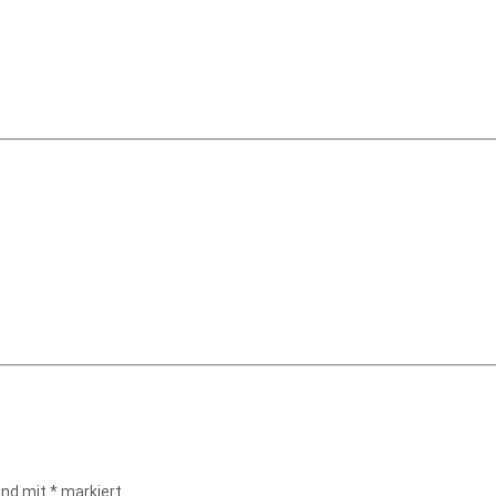
sind mit
*
markiert