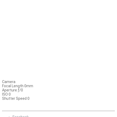
Camera
Focal Length 0mm
Aperture ƒ/0
ISO 0
Shutter Speed 0