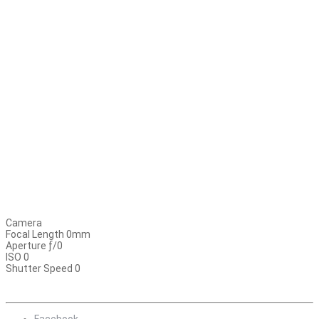
Camera
Focal Length 0mm
Aperture ƒ/0
ISO 0
Shutter Speed 0