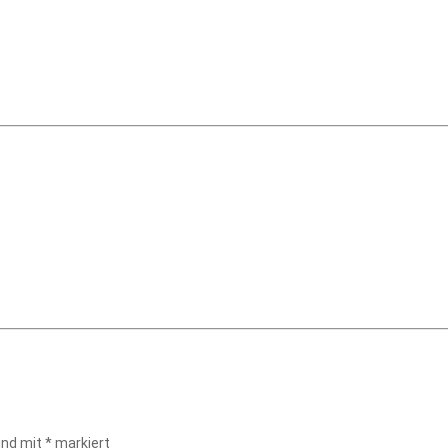
sind mit
*
markiert