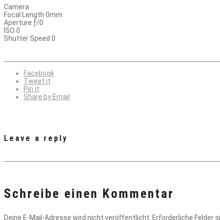
Camera
Focal Length 0mm
Aperture ƒ/0
ISO 0
Shutter Speed 0
Facebook
Tweet it
Pin it
Share by Email
Leave a reply
Schreibe einen Kommentar
Deine E-Mail-Adresse wird nicht veröffentlicht.
Erforderliche Felder 