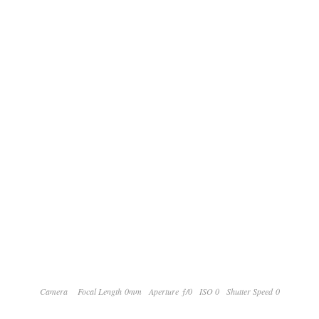
Camera
Focal Length 0mm
Aperture ƒ/0
ISO 0
Shutter Speed 0