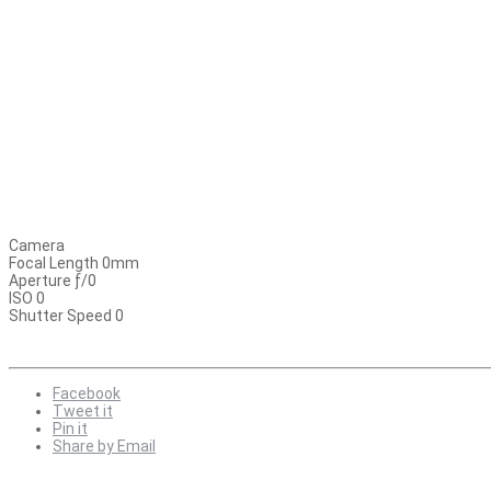
Camera
Focal Length 0mm
Aperture ƒ/0
ISO 0
Shutter Speed 0
Facebook
Tweet it
Pin it
Share by Email