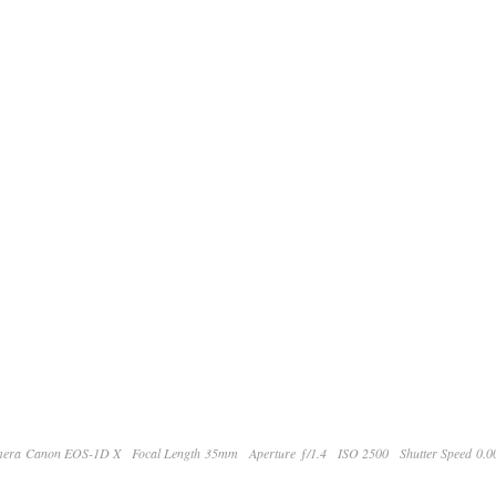
era Canon EOS-1D X
Focal Length 35mm
Aperture ƒ/1.4
ISO 2500
Shutter Speed 0.0