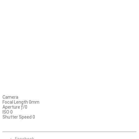
Camera
Focal Length 0mm
Aperture ƒ/0
ISO 0
Shutter Speed 0