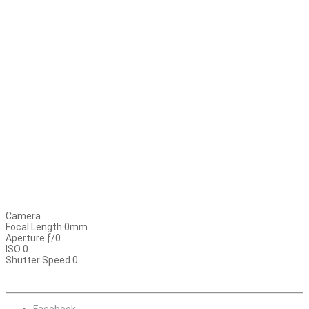
Camera
Focal Length 0mm
Aperture ƒ/0
ISO 0
Shutter Speed 0
Facebook