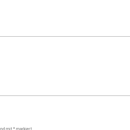
sind mit
*
markiert