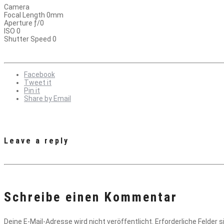
Camera
Focal Length 0mm
Aperture ƒ/0
ISO 0
Shutter Speed 0
Facebook
Tweet it
Pin it
Share by Email
Leave a reply
Schreibe einen Kommentar
Deine E-Mail-Adresse wird nicht veröffentlicht.
Erforderliche Felder 