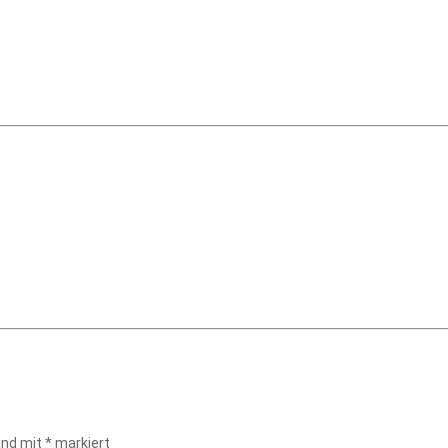
sind mit
*
markiert