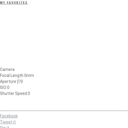
MY FAVORITES
Camera
Focal Length 0mm
Aperture ƒ/0
ISO 0
Shutter Speed 0
Facebook
Tweet it
Pin it