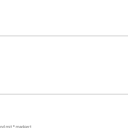
sind mit
*
markiert