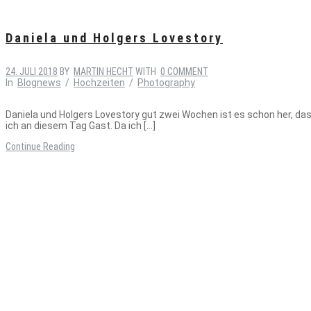
Daniela und Holgers Lovestory
24. JULI 2018
BY
MARTIN HECHT
WITH
0 COMMENT
In
Blognews
/
Hochzeiten
/
Photography
Daniela und Holgers Lovestory gut zwei Wochen ist es schon her, das
ich an diesem Tag Gast. Da ich […]
Continue Reading