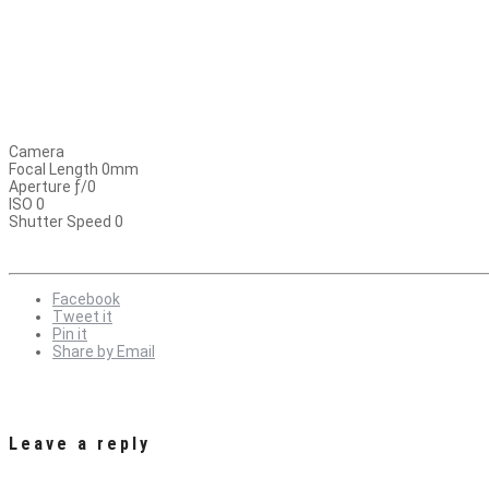
Camera
Focal Length 0mm
Aperture ƒ/0
ISO 0
Shutter Speed 0
Facebook
Tweet it
Pin it
Share by Email
Leave a reply