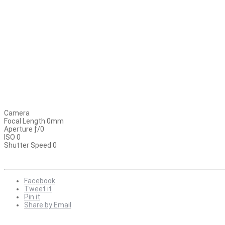
Camera
Focal Length 0mm
Aperture ƒ/0
ISO 0
Shutter Speed 0
Facebook
Tweet it
Pin it
Share by Email