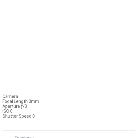
Camera
Focal Length 0mm
Aperture ƒ/0
ISO 0
Shutter Speed 0