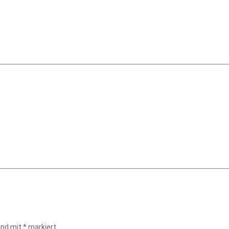
sind mit
*
markiert