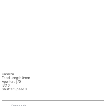
Camera
Focal Length 0mm
Aperture ƒ/0
ISO 0
Shutter Speed 0