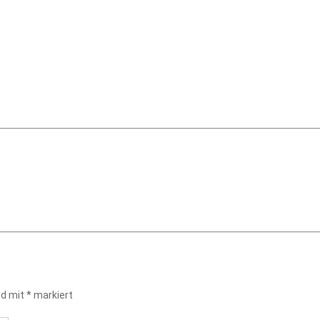
nd mit
*
markiert