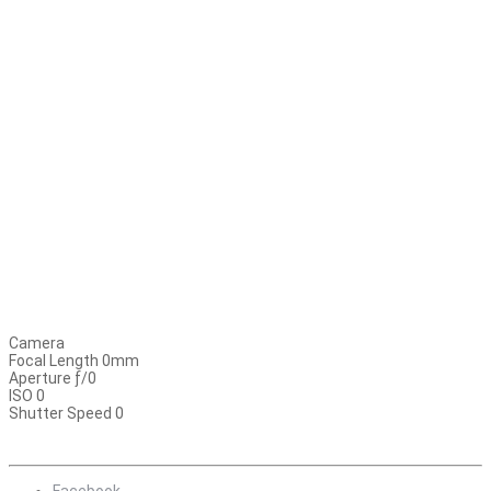
Camera
Focal Length 0mm
Aperture ƒ/0
ISO 0
Shutter Speed 0