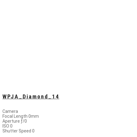
WPJA_Diamond_14
Camera
Focal Length 0mm
Aperture ƒ/0
ISO 0
Shutter Speed 0