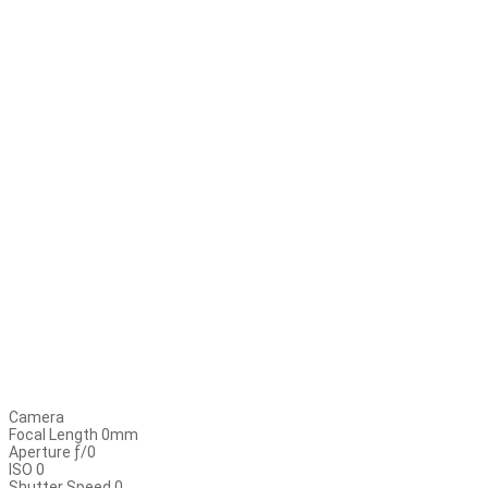
Camera
Focal Length 0mm
Aperture ƒ/0
ISO 0
Shutter Speed 0